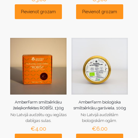
Pievienot grozam
Pievienot grozam
AmberFarm smiltsērkšķu
AmberFarm bioloģiska
želejkonfektes ROBĪŠI, 130g
smiltsērkšķu garšviela, 100g
No Latvijā audzētu ogu iegūtas
No Latvijā audzētām
dabīgas sulas.
bioloģiskām ogām.
€
4.00
€
6.00