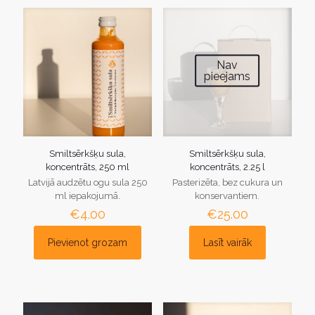
Nav
pieejams
Smiltsērkšķu sula,
Smiltsērkšķu sula,
koncentrāts, 250 ml
koncentrāts, 2.25 l
Latvijā audzētu ogu sula 250
Pasterizēta, bez cukura un
ml iepakojumā.
konservantiem.
€
4.00
€
25.00
Pievienot grozam
Lasīt vairāk