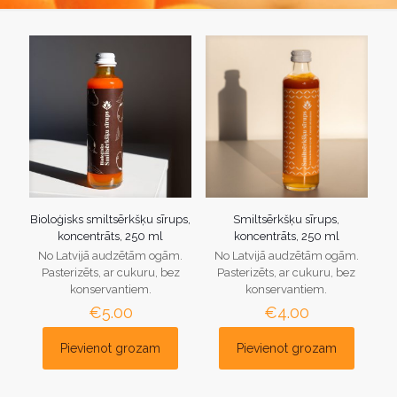
Bioloģisks smiltsērkšķu sīrups,
Smiltsērkšķu sīrups,
koncentrāts, 250 ml
koncentrāts, 250 ml
No Latvijā audzētām ogām.
No Latvijā audzētām ogām.
Pasterizēts, ar cukuru, bez
Pasterizēts, ar cukuru, bez
konservantiem.
konservantiem.
€
5.00
€
4.00
Pievienot grozam
Pievienot grozam