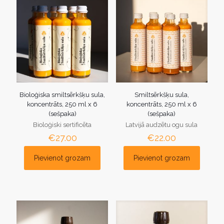
Bioloģiska smiltsērkšķu sula,
Smiltsērkšķu sula,
koncentrāts, 250 ml x 6
koncentrāts, 250 ml x 6
(sešpaka)
(sešpaka)
Bioloģiski sertificēta
Latvijā audzētu ogu sula
€
27.00
€
22.00
Pievienot grozam
Pievienot grozam