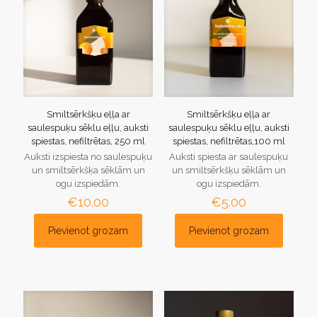
Smiltsērkšķu eļļa ar
Smiltsērkšķu eļļa ar
saulespuķu sēklu eļļu, auksti
saulespuķu sēklu eļļu, auksti
spiestas, nefiltrētas, 250 ml
spiestas, nefiltrētas,100 ml
Auksti izspiesta no saulespuķu
Auksti spiesta ar saulespuķu
un smiltsērkšķa sēklām un
un smiltsērkšķu sēklām un
ogu izspiedām.
ogu izspiedām.
€
10.00
€
5.00
Pievienot grozam
Pievienot grozam