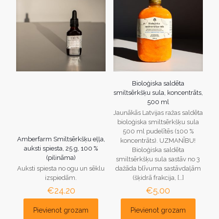
Bioloģiska saldēta
smiltsērkšķu sula, koncentrāts,
500 ml
Jaunākās Latvijas ražas saldēta
bioloģiska smiltsērkšķu sula
500 ml pudelītēs (100 %
Amberfarm Smiltsērkšķu eļļa,
koncentrāts). UZMANĪBU!
auksti spiesta, 25 g, 100 %
Bioloģiska saldēta
(pilināma)
smiltsērkšķu sula sastāv no 3
Auksti spiesta no ogu un sēklu
dažāda blīvuma sastāvdaļām
izspiedām.
(šķidrā frakcija,
[…]
€
24.20
€
5.00
Pievienot grozam
Pievienot grozam