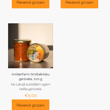
Pievienot grozam
Pievienot grozam
AmberFarm Smiltsērkšķu
garšviela, 100 g
No Latvijā audzētām ogām
radīta garšviela.
€
5.00
Pievienot grozam