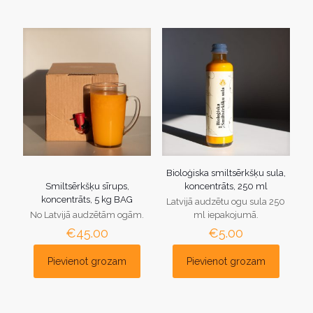
Bioloģiska smiltsērkšķu sula,
Smiltsērkšķu sīrups,
koncentrāts, 250 ml
koncentrāts, 5 kg BAG
Latvijā audzētu ogu sula 250
No Latvijā audzētām ogām.
ml iepakojumā.
€
45.00
€
5.00
Pievienot grozam
Pievienot grozam