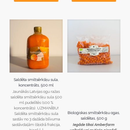
Saldēta smiltsērkšķu sula,
koncentrāts, 500 ml
Jaunākās Latvijas ogu ražas
saldēta smiltsērkšķu sula 500
ml pudelītēs (100 %
koncentrāts). UZMANĪBU!
Bioloģiskas smiltsērkšķu ogas,
Saldēta smiltsērkšķu sula
saldētas, 500 g
sastāv no 3 dažāda blīvuma
sastāvdaļām (šķidrā frakcija,
Iegāde tikai Amberfarm