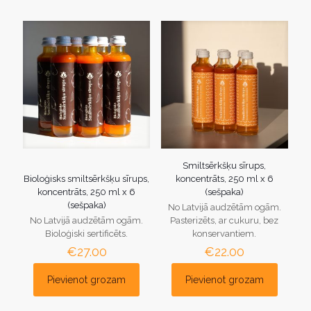
Smiltsērkšķu sīrups,
Bioloģisks smiltsērkšķu sīrups,
koncentrāts, 250 ml x 6
koncentrāts, 250 ml x 6
(sešpaka)
(sešpaka)
No Latvijā audzētām ogām.
No Latvijā audzētām ogām.
Pasterizēts, ar cukuru, bez
Bioloģiski sertificēts.
konservantiem.
€
27.00
€
22.00
Pievienot grozam
Pievienot grozam