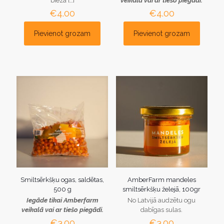
biezā
[…]
veikalā vai ar tiešo piegādi.
€
4.00
€
4.00
Pievienot grozam
Pievienot grozam
Smiltsērkšķu ogas, saldētas,
AmberFarm mandeles
500 g
smiltsērkšķu želejā, 100gr
Iegāde tikai Amberfarm
No Latvijā audzētu ogu
veikalā vai ar tiešo piegādi.
dabīgas sulas.
€
3.00
€
3.00