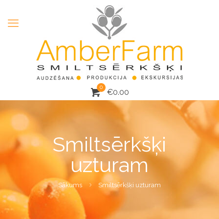
0
€
0.00
Smiltsērkšķi
uzturam
Sākums
Smiltsērkšķi uzturam