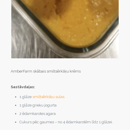
AmberFarm skābais smiltsērkšķu krēms
Sastāvdaļas:
1 glāze
smiltsērkšķu sulas
1 glāze grieķu jogurta
2 ēdamkarotes agara
Cukurs pēc gaumes – no 4 ēdamkarotēm līdz 1 glāzei.