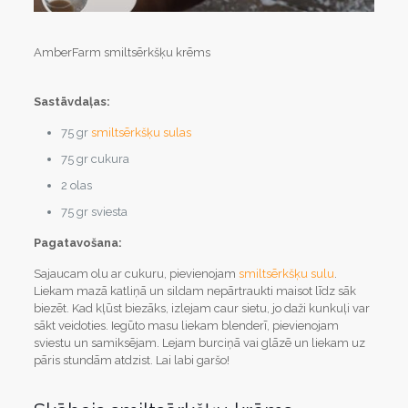
AmberFarm smiltsērkšķu krēms
Sastāvdaļas:
75 gr
smiltsērkšķu sulas
75 gr cukura
2 olas
75 gr sviesta
Pagatavošana:
Sajaucam olu ar cukuru, pievienojam
smiltsērkšķu sulu
.
Liekam mazā katliņā un sildam nepārtraukti maisot līdz sāk
biezēt. Kad kļūst biezāks, izlejam caur sietu, jo daži kunkuļi var
sākt veidoties. Iegūto masu liekam blenderī, pievienojam
sviestu un samiksējam. Lejam burciņā vai glāzē un liekam uz
pāris stundām atdzist. Lai labi garšo!