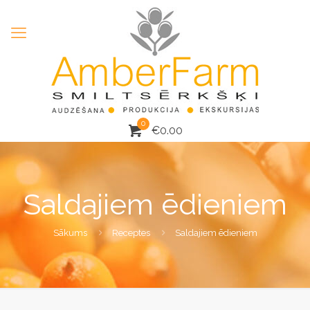
0
€
0.00
Saldajiem ēdieniem
Sākums
Receptes
Saldajiem ēdieniem