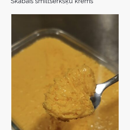
Skābais smiltsērkšķu krēms