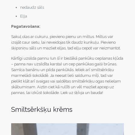
nedaudz sāls
Eļļa
Pagatavošana:
Sakuļ olas ar cukuru, pievieno pienu un miltus. Miltus var
izsijāt caur sietu, lai neveidojas tik daudz kunkuļu. Pievieno
šķipsniņu sāls un mazliet eļļas, tad eļļu cepot var neizmantot.
Kārtīgi uzsilda pannu (un šī ir biežākā pankūku cepšanas kļūda
– panna nav uzsildīta karsta) un cep pankūkas gaiši brūnas.
Samīca banānu un pilda pankūkās. Ieliek arī smiltsērkšķu
marmelādi šokolādē. Ja neesat lieli saldumu mīļi, tad var
pielikt klāt arī svaigas vai saldētas smiltsērkšķu ogas nelielam
skābumiņam. Aiztin ciet kā rullīti un vēl mazliet apcep uz
pannas, lai izkūst šokolāde. Liek uz šķīvja un bauda!
Smiltsērkšķu krēms