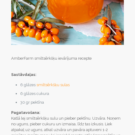
AmberFarm smiltsērkšķu ievārījuma recepte
Sastāvdaļas:
6 glāzes
smiltsērkšķu sulas
6 glāzes cukura
30 gr pektīna
Pagatavošana:
Katlā lej smiltsērkšķu sulu un pieber pektīnu. Uzvāra. Noņem
no uguns, pieber cukuru un izmaisa, līdz tas izkusis. Liek
atpakaļ uz uguns, atkal uzvāra un pavāra aptuveni 1-2