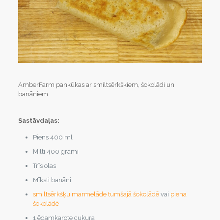
AmberFarm pankūkas ar smiltsērkšķiem, šokolādi un
banāniem
Sastāvdaļas:
Piens 400 ml
Milti 400 grami
Trīs olas
Mīksti banāni
smiltsērkšķu marmelāde tumšajā šokolādē
vai
piena
šokolādē
1 ēdamkarote cukura