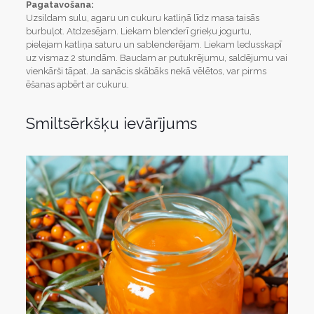
Pagatavošana:
Uzsildam sulu, agaru un cukuru katliņā līdz masa taisās
burbuļot. Atdzesējam. Liekam blenderī grieķu jogurtu,
pielejam katliņa saturu un sablenderējam. Liekam ledusskapī
uz vismaz 2 stundām. Baudam ar putukrējumu, saldējumu vai
vienkārši tāpat. Ja sanācis skābāks nekā vēlētos, var pirms
ēšanas apbērt ar cukuru.
Smiltsērkšķu ievārījums