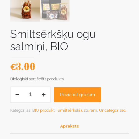
Smiltsērkšķu ogu
salmiņi, BIO
€
3.00
Bioloģiski sertificēts produkts
Smiltsērkšķu
Pievienot grozam
ogu
salmiņi,
BIO
Kategorijas:
BIO produkti
,
Smiltsērkšķi uzturam
,
Uncategorized
daudzums
Apraksts