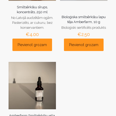
Smiltsērkšķu sīrups,
koncentrāts, 250 ml
Bioloģiska smiltsērkšķu lapu
No Latvijā audzētām ogām.
tēja Amberfarm, 10 g
Pasterizēts, ar cukuru, bez
konservantiem.
Bioloģiski sertificēts produkts
€
4.00
€
2.50
Pievienot grozam
Pievienot grozam
Amberfarm Smiltsērkšķu eļļa,