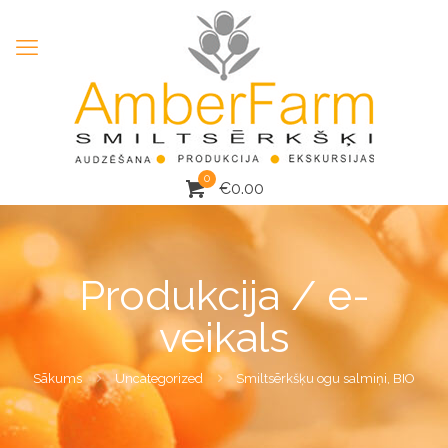
0
€
0.00
Produkcija / e-
veikals
Sākums
Uncategorized
Smiltsērkšķu ogu salmiņi, BIO